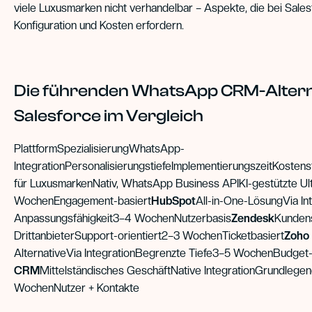
viele Luxusmarken nicht verhandelbar – Aspekte, die bei Salesf
Konfiguration und Kosten erfordern.
Die führenden WhatsApp CRM-Altern
Salesforce im Vergleich
PlattformSpezialisierungWhatsApp-
IntegrationPersonalisierungstiefeImplementierungszeitKostens
für LuxusmarkenNativ, WhatsApp Business APIKI-gestützte Ul
WochenEngagement-basiert
HubSpot
All-in-One-LösungVia Int
Anpassungsfähigkeit3–4 WochenNutzerbasis
Zendesk
Kundens
DrittanbieterSupport-orientiert2–3 WochenTicketbasiert
Zoho
AlternativeVia IntegrationBegrenzte Tiefe3–5 WochenBudget-
CRM
Mittelständisches GeschäftNative IntegrationGrundlege
WochenNutzer + Kontakte