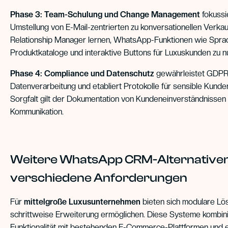
Phase 3: Team-Schulung und Change Management
fokussie
Umstellung von E-Mail-zentrierten zu konversationellen Verka
Relationship Manager lernen, WhatsApp-Funktionen wie Sprac
Produktkataloge und interaktive Buttons für Luxuskunden zu n
Phase 4: Compliance und Datenschutz
gewährleistet GDPR
Datenverarbeitung und etabliert Protokolle für sensible Kun
Sorgfalt gilt der Dokumentation von Kundeneinverständnisse
Kommunikation.
Weitere WhatsApp CRM-Alternativen
verschiedene Anforderungen
Für
mittelgroße Luxusunternehmen
bieten sich modulare Lös
schrittweise Erweiterung ermöglichen. Diese Systeme kombi
Funktionalität mit bestehenden E-Commerce-Plattformen und 