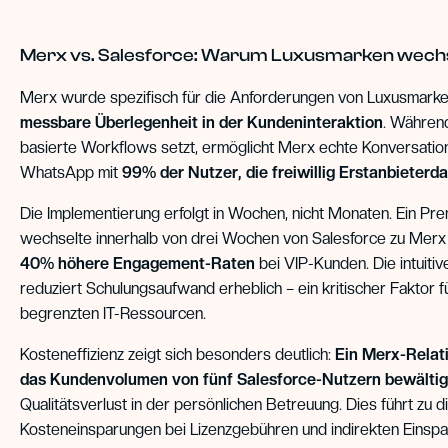
Merx vs. Salesforce: Warum Luxusmarken wech
Merx wurde spezifisch für die Anforderungen von Luxusmarken
messbare Überlegenheit in der Kundeninteraktion
. Während
basierte Workflows setzt, ermöglicht Merx echte Konversatio
WhatsApp mit
99% der Nutzer, die freiwillig Erstanbieterda
Die Implementierung erfolgt in Wochen, nicht Monaten. Ein P
wechselte innerhalb von drei Wochen von Salesforce zu Merx 
40% höhere Engagement-Raten
bei VIP-Kunden. Die intuiti
reduziert Schulungsaufwand erheblich – ein kritischer Faktor 
begrenzten IT-Ressourcen.
Kosteneffizienz zeigt sich besonders deutlich:
Ein Merx-Relat
das Kundenvolumen von fünf Salesforce-Nutzern bewälti
Qualitätsverlust in der persönlichen Betreuung. Dies führt zu d
Kosteneinsparungen bei Lizenzgebühren und indirekten Einsp