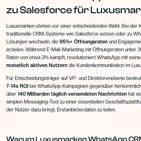
zu Salesforce für Luxusma
Luxusmarken stehen vor einer entscheidenden Wahl: Bei der
traditionelle CRM-Systeme wie Salesforce setzen oder zu W
Lösungen wechseln, die
95%+ Öffnungsraten
und Engageme
erzielen. Während E-Mail-Marketing mit Öffnungsraten unter
Raten von etwa 3% kämpft, revolutioniert WhatsApp mit sein
monatlich aktiven Nutzern
die Kundenkommunikation im Lux
Für Entscheidungsträger auf VP- und Direktorenebene bedeute
7-14x ROI
bei WhatsApp-Kampagnen gegenüber herkömmlich
über
140 Milliarden täglich versendeten Nachrichten
hat s
simplen Messaging-Tool zu einer essentiellen Geschäftsplattf
der Nutzer dazu bringt, Erstanbieterdaten zu teilen.
Warum Luxusmarken WhatsApp CR