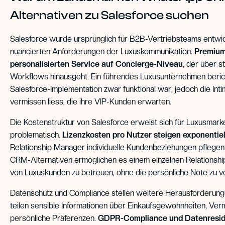
Alternativen zu Salesforce suchen
Salesforce wurde ursprünglich für B2B-Vertriebsteams entwicke
nuancierten Anforderungen der Luxuskommunikation.
Premium
personalisierten Service auf Concierge-Niveau
, der über s
Workflows hinausgeht. Ein führendes Luxusunternehmen berich
Salesforce-Implementation zwar funktional war, jedoch die Intim
vermissen liess, die ihre VIP-Kunden erwarten.
Die Kostenstruktur von Salesforce erweist sich für Luxusmar
problematisch.
Lizenzkosten pro Nutzer steigen exponentiel
Relationship Manager individuelle Kundenbeziehungen pfleg
CRM-Alternativen ermöglichen es einem einzelnen Relationsh
von Luxuskunden zu betreuen, ohne die persönliche Note zu ve
Datenschutz und Compliance stellen weitere Herausforderung
teilen sensible Informationen über Einkaufsgewohnheiten, V
persönliche Präferenzen.
GDPR-Compliance und Datenresid