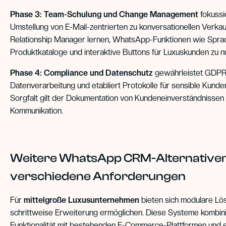
Phase 3: Team-Schulung und Change Management
fokussie
Umstellung von E-Mail-zentrierten zu konversationellen Verka
Relationship Manager lernen, WhatsApp-Funktionen wie Sprac
Produktkataloge und interaktive Buttons für Luxuskunden zu n
Phase 4: Compliance und Datenschutz
gewährleistet GDPR
Datenverarbeitung und etabliert Protokolle für sensible Kun
Sorgfalt gilt der Dokumentation von Kundeneinverständnisse
Kommunikation.
Weitere WhatsApp CRM-Alternativen
verschiedene Anforderungen
Für
mittelgroße Luxusunternehmen
bieten sich modulare Lös
schrittweise Erweiterung ermöglichen. Diese Systeme kombi
Funktionalität mit bestehenden E-Commerce-Plattformen und 