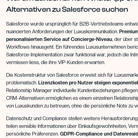
Alternativen zu Salesforce suchen
Salesforce wurde ursprünglich für B2B-Vertriebsteams entwicke
nuancierten Anforderungen der Luxuskommunikation.
Premium
personalisierten Service auf Concierge-Niveau
, der über s
Workflows hinausgeht. Ein führendes Luxusunternehmen berich
Salesforce-Implementation zwar funktional war, jedoch die Intim
vermissen liess, die ihre VIP-Kunden erwarten.
Die Kostenstruktur von Salesforce erweist sich für Luxusmar
problematisch.
Lizenzkosten pro Nutzer steigen exponentiel
Relationship Manager individuelle Kundenbeziehungen pfleg
CRM-Alternativen ermöglichen es einem einzelnen Relationsh
von Luxuskunden zu betreuen, ohne die persönliche Note zu ve
Datenschutz und Compliance stellen weitere Herausforderung
teilen sensible Informationen über Einkaufsgewohnheiten, V
persönliche Präferenzen.
GDPR-Compliance und Datenresid