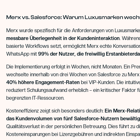
Merx vs. Salesforce: Warum Luxusmarken wech
Merx wurde spezifisch für die Anforderungen von Luxusmarken
messbare Überlegenheit in der Kundeninteraktion
. Während
basierte Workflows setzt, ermöglicht Merx echte Konversatio
WhatsApp mit
99% der Nutzer, die freiwillig Erstanbieterda
Die Implementierung erfolgt in Wochen, nicht Monaten. Ein P
wechselte innerhalb von drei Wochen von Salesforce zu Merx 
40% höhere Engagement-Raten
bei VIP-Kunden. Die intuiti
reduziert Schulungsaufwand erheblich – ein kritischer Faktor 
begrenzten IT-Ressourcen.
Kosteneffizienz zeigt sich besonders deutlich:
Ein Merx-Relat
das Kundenvolumen von fünf Salesforce-Nutzern bewälti
Qualitätsverlust in der persönlichen Betreuung. Dies führt zu d
Kosteneinsparungen bei Lizenzgebühren und indirekten Einsp