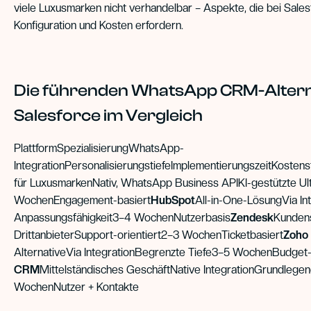
viele Luxusmarken nicht verhandelbar – Aspekte, die bei Salesf
Konfiguration und Kosten erfordern.
Die führenden WhatsApp CRM-Altern
Salesforce im Vergleich
PlattformSpezialisierungWhatsApp-
IntegrationPersonalisierungstiefeImplementierungszeitKostens
für LuxusmarkenNativ, WhatsApp Business APIKI-gestützte Ul
WochenEngagement-basiert
HubSpot
All-in-One-LösungVia Int
Anpassungsfähigkeit3–4 WochenNutzerbasis
Zendesk
Kundens
DrittanbieterSupport-orientiert2–3 WochenTicketbasiert
Zoho
AlternativeVia IntegrationBegrenzte Tiefe3–5 WochenBudget-
CRM
Mittelständisches GeschäftNative IntegrationGrundlege
WochenNutzer + Kontakte