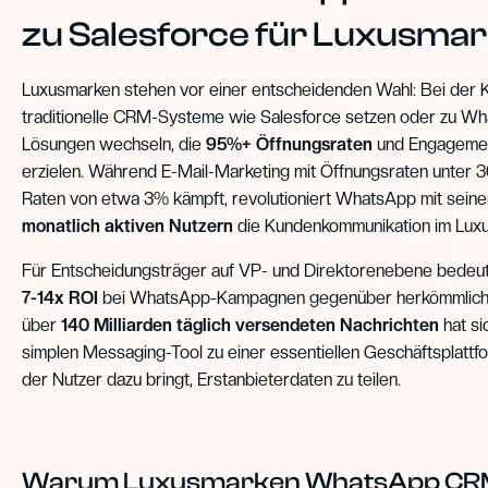
zu Salesforce für Luxusma
Luxusmarken stehen vor einer entscheidenden Wahl: Bei der
traditionelle CRM-Systeme wie Salesforce setzen oder zu W
Lösungen wechseln, die
95%+ Öffnungsraten
und Engageme
erzielen. Während E-Mail-Marketing mit Öffnungsraten unter
Raten von etwa 3% kämpft, revolutioniert WhatsApp mit sein
monatlich aktiven Nutzern
die Kundenkommunikation im Lux
Für Entscheidungsträger auf VP- und Direktorenebene bedeute
7-14x ROI
bei WhatsApp-Kampagnen gegenüber herkömmlich
über
140 Milliarden täglich versendeten Nachrichten
hat s
simplen Messaging-Tool zu einer essentiellen Geschäftsplattf
der Nutzer dazu bringt, Erstanbieterdaten zu teilen.
Warum Luxusmarken WhatsApp CR